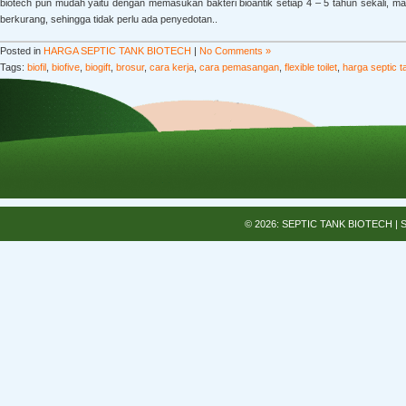
biotech pun mudah yaitu dengan memasukan bakteri bioantik setiap 4 – 5 tahun sekali, ma
berkurang, sehingga tidak perlu ada penyedotan..
Posted in
HARGA SEPTIC TANK BIOTECH
|
No Comments »
Tags:
biofil
,
biofive
,
biogift
,
brosur
,
cara kerja
,
cara pemasangan
,
flexible toilet
,
harga septic t
© 2026: SEPTIC TANK BIOTECH
| 