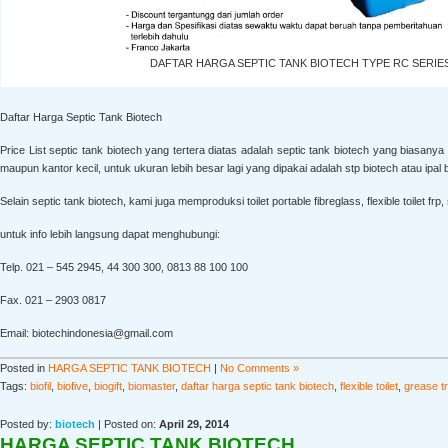
DAFTAR HARGA SEPTIC TANK BIOTECH TYPE RC SERIE
Daftar Harga Septic Tank Biotech
Price List septic tank biotech yang tertera diatas adalah septic tank biotech yang biasan
maupun kantor kecil, untuk ukuran lebih besar lagi yang dipakai adalah stp biotech atau ipal 
Selain septic tank biotech, kami juga memproduksi toilet portable fibreglass, flexible toilet frp, s
untuk info lebih langsung dapat menghubungi:
Telp. 021 – 545 2945, 44 300 300, 0813 88 100 100
Fax. 021 – 2903 0817
Email: biotechindonesia@gmail.com
Posted in
HARGA SEPTIC TANK BIOTECH
|
No Comments »
Tags:
biofil
,
biofive
,
biogift
,
biomaster
,
daftar harga septic tank biotech
,
flexible toilet
,
grease t
Posted by:
biotech
| Posted on:
April 29, 2014
HARGA SEPTIC TANK BIOTECH