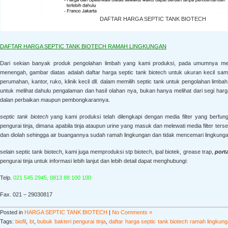
DAFTAR HARGA SEPTIC TANK BIOTECH
DAFTAR HARGA SEPTIC TANK BIOTECH RAMAH LINGKUNGAN
Dari sekian banyak produk pengolahan limbah yang kami produksi, pada umumnya mem
menengah, gambar diatas adalah daftar harga septic tank biotech untuk ukuran kecil sa
perumahan, kantor, ruko, klinik kecil dll. dalam memilih septic tank untuk pengolahan lim
untuk melihat dahulu pengalaman dan hasil olahan nya, bukan hanya melihat dari segi harg
dalan perbaikan maupun pembongkarannya.
septic tank biotech
yang kami produksi telah dilengkapi dengan media filter yang berfu
pengurai tinja, dimana apabila tinja ataupun urine yang masuk dan melewati media filter ters
dan diolah sehingga air buangannya sudah ramah lingkungan dan tidak mencemari lingkunga
selain septic tank biotech, kami juga memproduksi stp biotech, ipal biotek, grease trap,
porta
pengurai tinja untuk informasi lebih lanjut dan lebih detail dapat menghubungi:
Telp.
021 545 2945, 0813 88 100 100
Fax. 021 – 29030817
Posted in
HARGA SEPTIC TANK BIOTECH
|
No Comments »
Tags:
biofil
,
bt
,
bubuk bakteri pengurai tinja
,
daftar harga septic tank biotech ramah lingkun