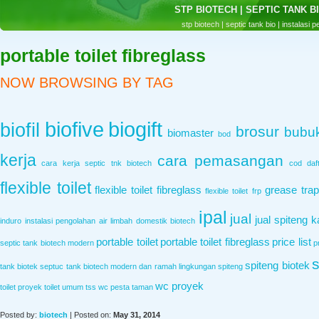
IPAL BIOTECH | INSTALASI PENG
ipal biotech adalah instalasi pengolahan air limbah yang berasal dari limb
portable toilet fibreglass
NOW BROWSING BY TAG
biofive
biogift
biofil
brosur
bubuk
biomaster
bod
kerja
cara pemasangan
cara kerja septic tnk biotech
cod
daf
flexible toilet
flexible toilet fibreglass
grease trap
flexible toilet frp
ipal
jual
jual spiteng
k
induro
instalasi pengolahan air limbah domestik biotech
portable toilet
portable toilet fibreglass
price list
septic tank biotech modern
p
s
spiteng biotek
tank biotek
septuc tank biotech modern dan ramah lingkungan
spiteng
wc proyek
toilet proyek
toilet umum
tss
wc pesta taman
Posted by:
biotech
| Posted on:
May 31, 2014