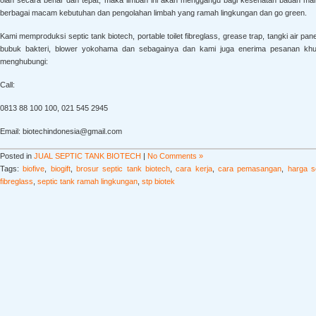
olah secara benar dan tepat, maka limbah ini akan menggangu bagi kesehatan badan ma
berbagai macam kebutuhan dan pengolahan limbah yang ramah lingkungan dan go green.
Kami memproduksi septic tank biotech, portable toilet fibreglass, grease trap, tangki air panel
bubuk bakteri, blower yokohama dan sebagainya dan kami juga enerima pesanan khusu
menghubungi:
Call:
0813 88 100 100, 021 545 2945
Email: biotechindonesia@gmail.com
Posted in
JUAL SEPTIC TANK BIOTECH
|
No Comments »
Tags:
biofive
,
biogift
,
brosur septic tank biotech
,
cara kerja
,
cara pemasangan
,
harga s
fibreglass
,
septic tank ramah lingkungan
,
stp biotek