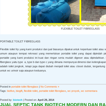
FLEXIBLE TOILET FIBREGLASS
PORTABLE TOILET FIBREGLASS
Flexible toilet frp yang kami produksi dan jual biasanya dipakai untuk keperluan toilet a
umum ataupun tempat rekreasi yang memerlukan portable toilet yang dapat dipindah p
portable yang kami produksi ini kuat dan ringan serta mudah digeser atau dipindahkan.
fiberglass yaitu type a, type b dan type c yang dimana mempunyai dimensi dan kelengkapan 
adalah toilet jongkok, tetapi juga dapat diubah menjadi toilet atau closet duduk, tergantung 
untuk wc urinoir saja ataupun keduanya.
Posted in
portable toilet fibreglass
|
No Comments »
Tags:
biofive
,
biogift
,
flexible toilet
,
portable toilet fibreglass
,
wc proyek
,
wc sementara
Posted by:
biotech
| Posted on:
April 29, 2014
JUAL SEPTIC TANK BIOTECH MODERN DAN R