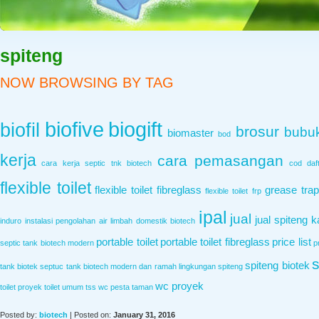
IPAL BIOTECH | INSTALASI PENG
spiteng
ipal biotech adalah instalasi pengolahan air limbah yang berasal dari limb
NOW BROWSING BY TAG
biofive
biogift
biofil
brosur
bubuk
biomaster
bod
kerja
cara pemasangan
cara kerja septic tnk biotech
cod
daf
flexible toilet
flexible toilet fibreglass
grease trap
flexible toilet frp
ipal
jual
jual spiteng
k
induro
instalasi pengolahan air limbah domestik biotech
portable toilet
portable toilet fibreglass
price list
septic tank biotech modern
p
s
spiteng biotek
tank biotek
septuc tank biotech modern dan ramah lingkungan
spiteng
wc proyek
toilet proyek
toilet umum
tss
wc pesta taman
Posted by:
biotech
| Posted on:
January 31, 2016