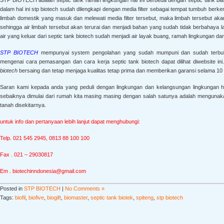
dalam hal ini stp biotech sudah dilengkapi dengan media filter sebagai tempat tumbuh berke
limbah domestik yang masuk dan melewati media filter tersebut, maka limbah tersebut akan 
sehingga air limbah tersebut akan terurai dan menjadi bahan yang sudah tidak berbahaya 
air yang keluar dari septic tank biotech sudah menjadi air layak buang, ramah lingkungan da
STP BIOTECH
mempunyai system pengolahan yang sudah mumpuni dan sudah terbukti
mengenai cara pemasangan dan cara kerja septic tank biotech dapat dilihat diwebsite ini.
biotech
bersaing dan tetap menjaga kualitas tetap prima dan memberikan garansi selama 10 
Saran kami kepada anda yang peduli dengan lingkungan dan kelangsungan lingkungan hi
sebaiknya dimulai dari rumah kita masing masing dengan salah satunya adalah mengunaka
tanah disekitarnya.
untuk info dan pertanyaan lebih lanjut dapat menghubungi:
Telp. 021 545 2945, 0813 88 100 100
Fax . 021 – 29030817
Em . biotechinndonesia@gmail.com
Posted in
STP BIOTECH
|
No Comments »
Tags:
biofil
,
biofive
,
biogift
,
biomaster
,
septic tank biotek
,
spiteng
,
stp biotech